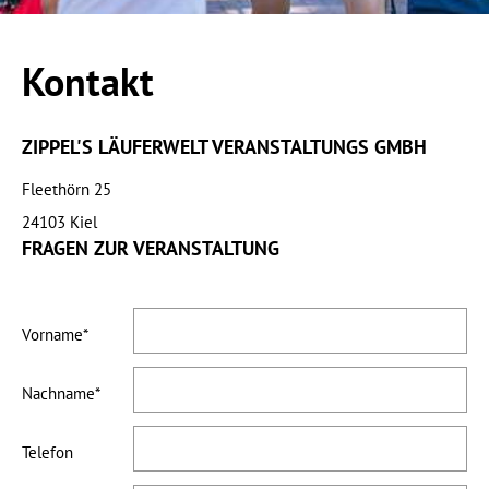
Kleidertransport
6. Strecke
7. Strecke
Kontakt
8. Strecke
9. Strecke
ZIPPEL'S LÄUFERWELT VERANSTALTUNGS GMBH
10. Strecke
Fleethörn 25
24103 Kiel
FRAGEN ZUR VERANSTALTUNG
Vorname
Nachname
Telefon