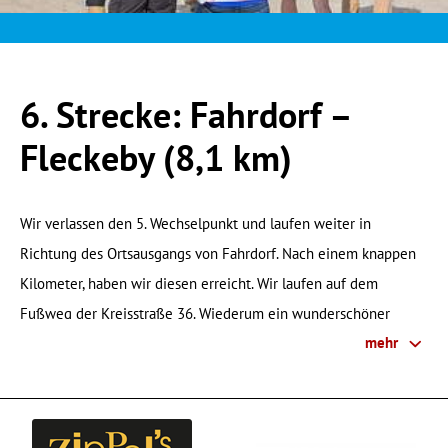
Kleidertransport
6. Strecke
7. Strecke
8. Strecke
6. Strecke: Fahrdorf –
9. Strecke
10. Strecke
Fleckeby (8,1 km)
Wir verlassen den 5. Wechselpunkt und laufen weiter in
Richtung des Ortsausgangs von Fahrdorf. Nach einem knappen
Kilometer, haben wir diesen erreicht. Wir laufen auf dem
Fußweg der Kreisstraße 36. Wiederum ein wunderschöner
mehr
Abschnitt. Links und rechts: Felder. Was für ein toller Blick auf
die Schlei und die „Große Breite“. Wir biegen links in die
Dorfstraße nach Stexwig, durchqueren den Ort und biegen nach
einem Kilometer links in die Bäderstraße nach Borgwedel. Wir